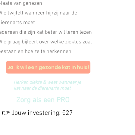
plaats van genezen
Wie twijfelt wanneer hij/zij naar de
dierenarts moet
Iedereen die zijn kat beter wil leren lezen
Wie graag bijleert over welke ziektes zoal
bestaan en hoe ze te herkennen
Ja, ik wil een gezonde kat in huis!
Herken ziekte & weet wanneer je
kat naar de dierenarts moet
Zorg als een PRO
​👉 Jouw investering: €27