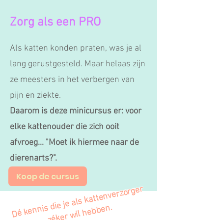
Zorg als een PRO
Als katten konden praten, was je al
lang gerustgesteld. Maar helaas zijn
ze meesters in het verbergen van
pijn en ziekte.
Daarom is deze minicursus er: voor
elke kattenouder die zich ooit
afvroeg... "Moet ik hiermee naar de
dierenarts?".
Koop de cursus
Dé kennis die je als kattenverzorger
zéker wil hebben.